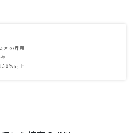
接客の課題
転換
150%向上